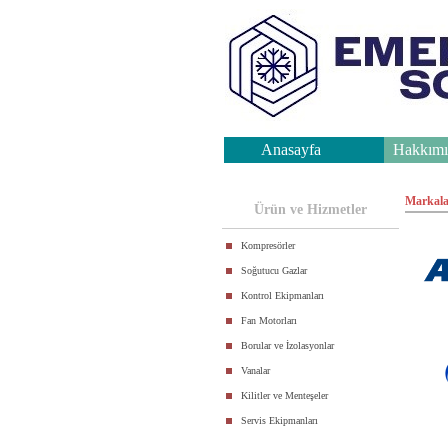
Anasayfa
Hakkımı
.
Markala
Ürün ve Hizmetler
Kompresörler
Soğutucu Gazlar
Kontrol Ekipmanları
Fan Motorları
Borular ve İzolasyonlar
Vanalar
Kilitler ve Menteşeler
Servis Ekipmanları