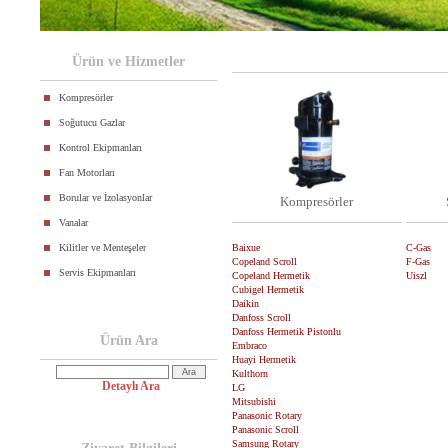
Ürün ve Hizmetler
Kompresörler
Soğutucu Gazlar
Kontrol Ekipmanları
Fan Motorları
Borular ve İzolasyonlar
Kompresörler
Vanalar
Kilitler ve Menteşeler
Baixue
C-Gas
Copeland Scroll
F-Gas
Servis Ekipmanları
Copeland Hermetik
Uiszl
Cubigel Hermetik
Daikin
Danfoss Scroll
Danfoss Hermetik Pistonlu
Ürün Ara
Embraco
Huayi Hermetik
Kulthorn
Detaylı Ara
LG
Mitsubishi
Panasonic Rotary
Panasonic Scroll
Samsung Rotary