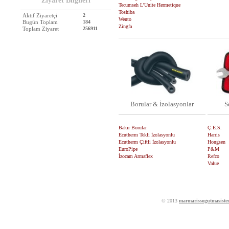
Ziyaret Bilgileri
Tecumseh L'Unite Hermetique
Toshiba
Aktif Ziyaretçi
2
Wento
Bugün Toplam
184
Zingfa
Toplam Ziyaret
256911
Borular & İzolasyonlar
S
Bakır Borular
Ç.E.S.
Ecutherm Tekli İzolasyonlu
Harris
Ecutherm Çiftli İzolasyonlu
Hongsen
EuroPipe
P&M
İzocam Armaflex
Refco
Value
© 2013
marmarissogutmasiste