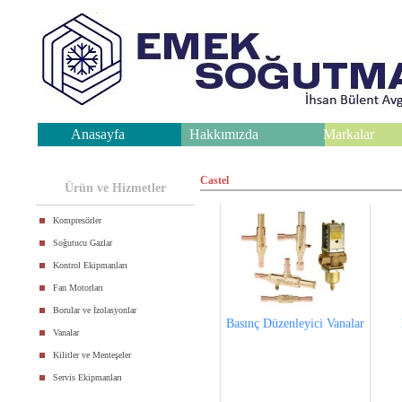
Anasayfa
Hakkımızda
Markalar
.
Castel
Ürün ve Hizmetler
Kompresörler
Soğutucu Gazlar
Kontrol Ekipmanları
Fan Motorları
Borular ve İzolasyonlar
Basınç Düzenleyici Vanalar
Vanalar
Kilitler ve Menteşeler
Servis Ekipmanları