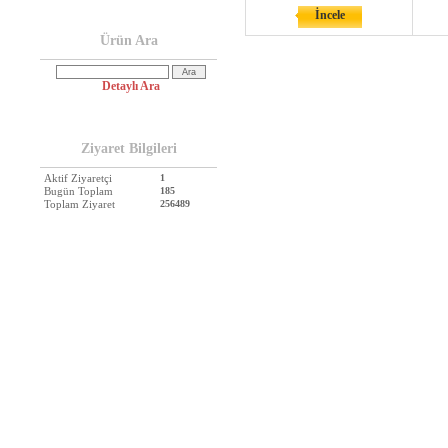
İncele
Ürün Ara
Detaylı Ara
Ziyaret Bilgileri
Aktif Ziyaretçi
1
Bugün Toplam
185
Toplam Ziyaret
256489