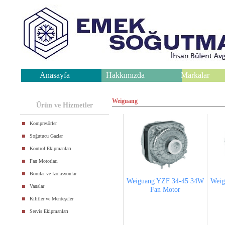
Anasayfa
Hakkımızda
Markalar
.
Weiguang
Ürün ve Hizmetler
Kompresörler
Soğutucu Gazlar
Kontrol Ekipmanları
Fan Motorları
Borular ve İzolasyonlar
Weiguang YZF 34-45 34W
Weig
Vanalar
Fan Motor
Kilitler ve Menteşeler
Servis Ekipmanları