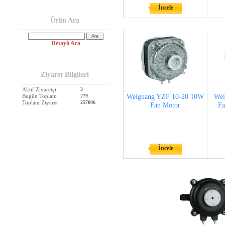
İncele
Ürün Ara
Detaylı Ara
Ziyaret Bilgileri
Aktif Ziyaretçi
3
Bugün Toplam
279
Weiguang YZF 10-20 10W
Wei
Toplam Ziyaret
257006
Fan Motor
Fa
İncele