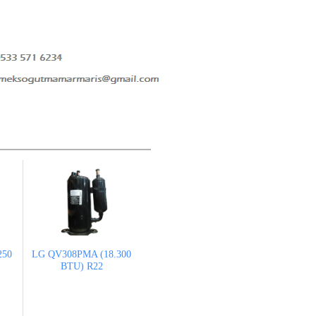
250
LG QV308PMA (18.300
BTU) R22