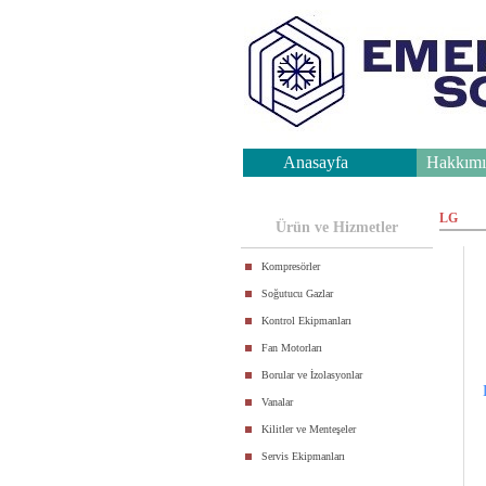
Anasayfa
Hakkımı
.
LG
Ürün ve Hizmetler
Kompresörler
Soğutucu Gazlar
Kontrol Ekipmanları
Fan Motorları
Borular ve İzolasyonlar
Vanalar
Kilitler ve Menteşeler
Servis Ekipmanları