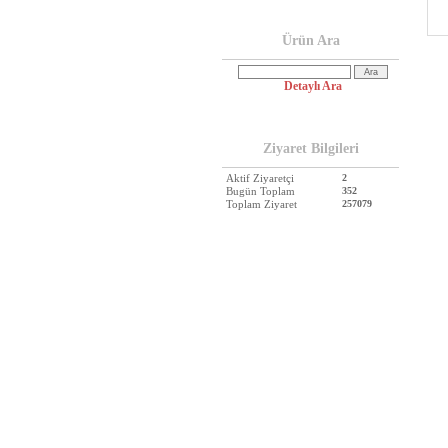
Ürün Ara
Detaylı Ara
Ziyaret Bilgileri
Aktif Ziyaretçi
2
Bugün Toplam
352
Toplam Ziyaret
257079