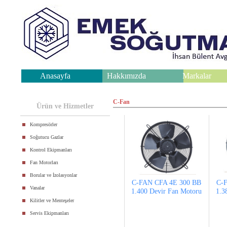
Anasayfa
Hakkımızda
Markalar
.
C-Fan
Ürün ve Hizmetler
Kompresörler
Soğutucu Gazlar
Kontrol Ekipmanları
Fan Motorları
Borular ve İzolasyonlar
C-FAN CFA 4E 300 BB
C-
Vanalar
1.400 Devir Fan Motoru
1.3
Kilitler ve Menteşeler
Servis Ekipmanları