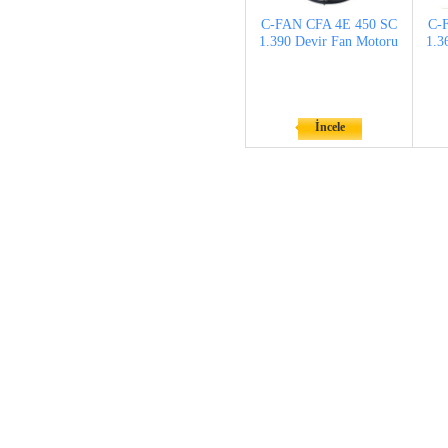
C-FAN CFA 4E 450 SC
C-
1.390 Devir Fan Motoru
1.3
İncele