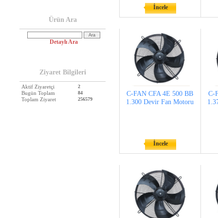
İncele
Ürün Ara
Detaylı Ara
Ziyaret Bilgileri
Aktif Ziyaretçi
2
Bugün Toplam
84
C-FAN CFA 4E 500 BB
C-
Toplam Ziyaret
256579
1.300 Devir Fan Motoru
1.3
İncele