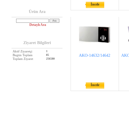
İncele
Ürün Ara
Detaylı Ara
Ziyaret Bilgileri
Aktif Ziyaretçi
1
Bugün Toplam
85
AKO-14632/14642
AKO
Toplam Ziyaret
256580
İncele