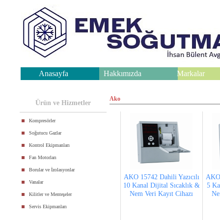
Anasayfa
Hakkımızda
Markalar
.
Ako
Ürün ve Hizmetler
Kompresörler
Soğutucu Gazlar
Kontrol Ekipmanları
Fan Motorları
Borular ve İzolasyonlar
AKO 15742 Dahili Yazıcılı
AKO 
Vanalar
10 Kanal Dijital Sıcaklık &
5 Ka
Nem Veri Kayıt Cihazı
Ne
Kilitler ve Menteşeler
Servis Ekipmanları