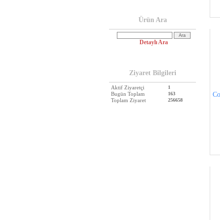
Ürün Ara
Detaylı Ara
Ziyaret Bilgileri
Aktif Ziyaretçi
1
Bugün Toplam
163
Co
Toplam Ziyaret
256658