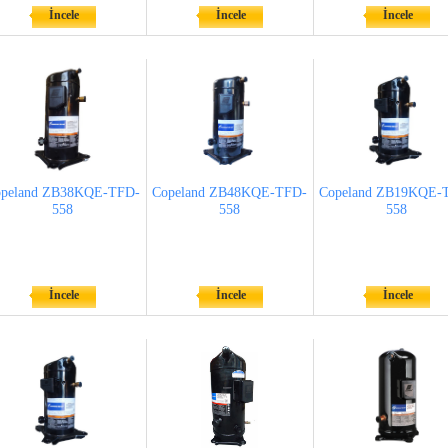
İncele
İncele
İncele
peland ZB38KQE-TFD-
Copeland ZB48KQE-TFD-
Copeland ZB19KQE-
558
558
558
İncele
İncele
İncele