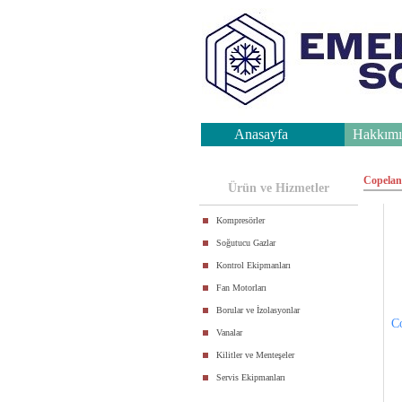
Anasayfa
Hakkımı
.
Copelan
Ürün ve Hizmetler
Kompresörler
Soğutucu Gazlar
Kontrol Ekipmanları
Fan Motorları
Borular ve İzolasyonlar
C
Vanalar
Kilitler ve Menteşeler
Servis Ekipmanları