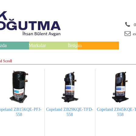
zda
Markalar
İletişim
d Scroll
opeland ZB15KQE-PFJ-
Copeland ZB29KQE-TFD-
Copeland ZB45KQE-
558
558
558