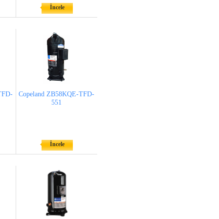
İncele
TFD-
Copeland ZB58KQE-TFD-
551
İncele