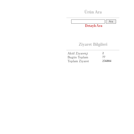
Ürün Ara
Detaylı Ara
Ziyaret Bilgileri
Aktif Ziyaretçi
2
Bugün Toplam
77
Toplam Ziyaret
256804