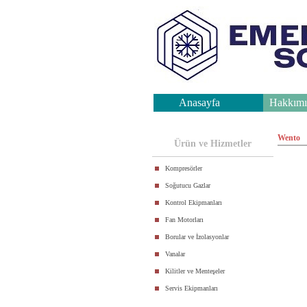
Anasayfa
Hakkımı
.
Wento
Ürün ve Hizmetler
Kompresörler
Soğutucu Gazlar
Kontrol Ekipmanları
Fan Motorları
Borular ve İzolasyonlar
Vanalar
Kilitler ve Menteşeler
Servis Ekipmanları